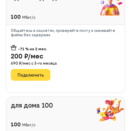
100
Мбит/с
Общайтесь в соцсетях, проверяйте почту и скачивайте
файлы без задержек
-71
% на
2
мес.
200
₽/мес
690
₽/мес с
3
-го месяца
Подключить
для дома 100
100
Мбит/с