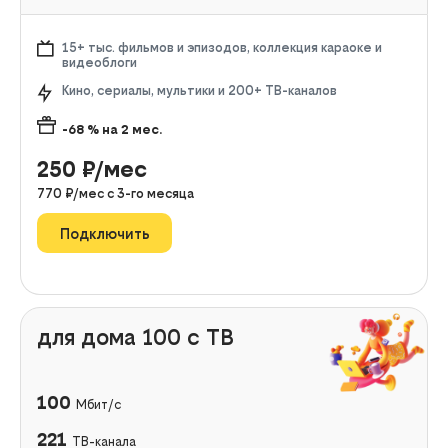
15+ тыс. фильмов и эпизодов, коллекция караоке и
видеоблоги
Кино, сериалы, мультики и 200+ ТВ-каналов
-68
% на
2
мес.
250
₽/мес
770
₽/мес с
3
-го месяца
Подключить
для дома 100 с ТВ
100
Мбит/с
221
ТВ-канала