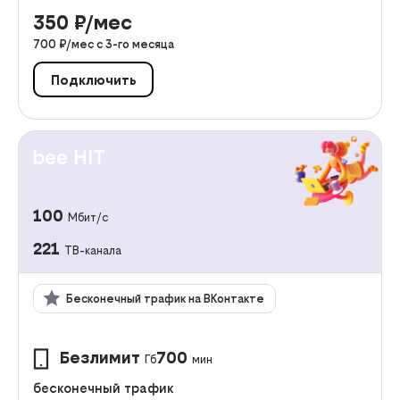
350
₽/мес
700
₽/мес с
3
-го месяца
Подключить
bee HIT
100
Мбит/с
221
ТВ-канала
Бесконечный трафик на ВКонтакте
Безлимит
700
Гб
мин
бесконечный трафик