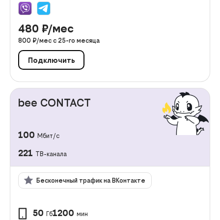
480
₽/мес
800
₽/мес с
25
-го месяца
Подключить
bee CONTACT
100
Мбит/с
221
ТВ-канала
Бесконечный трафик на ВКонтакте
50
1200
Гб
мин