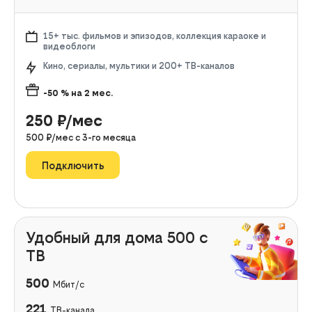
15+ тыс. фильмов и эпизодов, коллекция караоке и
видеоблоги
Кино, сериалы, мультики и 200+ ТВ-каналов
-50
% на
2
мес.
250
₽/мес
500
₽/мес с
3
-го месяца
Подключить
Удобный для дома 500 с
ТВ
500
Мбит/с
221
ТВ-канала