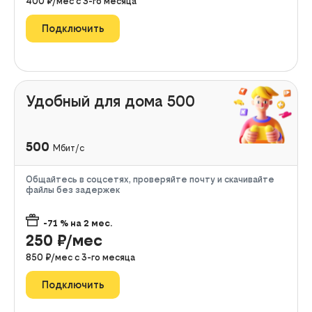
400
₽/мес с
3
-го месяца
Подключить
Удобный для дома 500
500
Мбит/с
Общайтесь в соцсетях, проверяйте почту и скачивайте
файлы без задержек
-71
% на
2
мес.
250
₽/мес
850
₽/мес с
3
-го месяца
Подключить