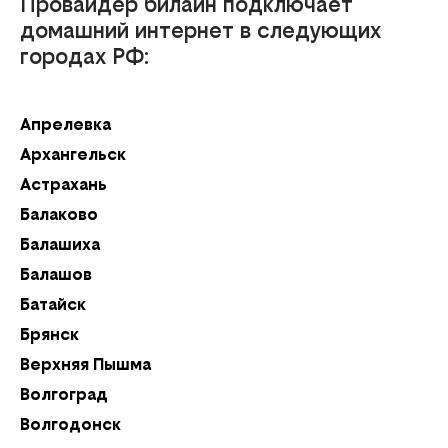
Провайдер билайн подключает
домашний интернет в следующих
городах РФ:
Апрелевка
Ка
Архангельск
К
Астрахань
К
Балаково
К
Балашиха
К
Балашов
Кл
Батайск
К
Брянск
К
Верхняя Пышма
Кр
Волгоград
К
Волгодонск
Кр