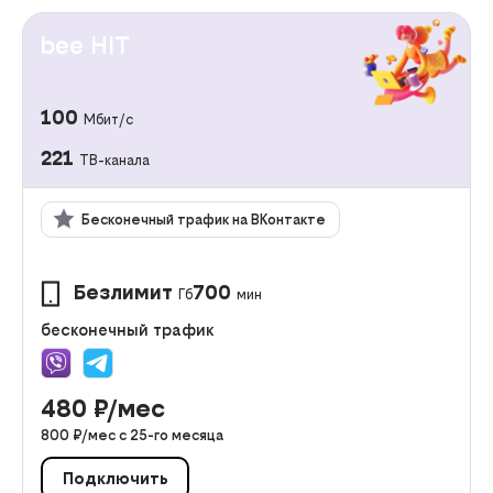
bee HIT
100
Мбит/с
221
ТВ-канала
Бесконечный трафик на ВКонтакте
Безлимит
700
Гб
мин
бесконечный трафик
480
₽/мес
800
₽/мес с
25
-го месяца
Подключить