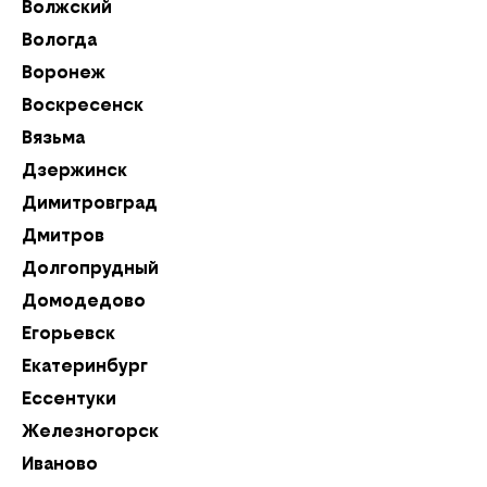
Волжский
Ку
Вологда
Ку
Воронеж
Л
Воскресенск
Л
Вязьма
Л
Дзержинск
М
Димитровград
М
Дмитров
М
Долгопрудный
Н
Домодедово
Н
Егорьевск
Но
Екатеринбург
Н
Ессентуки
Но
Железногорск
Н
Иваново
Но