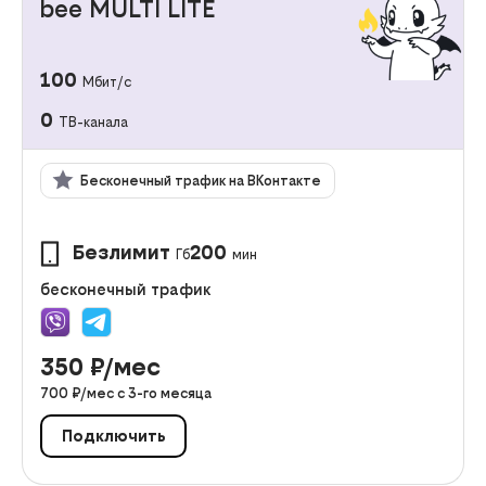
bee MULTI LITE
100
Мбит/с
0
ТВ-канала
Бесконечный трафик на ВКонтакте
Безлимит
200
Гб
мин
бесконечный трафик
350
₽/мес
700
₽/мес с
3
-го месяца
Подключить