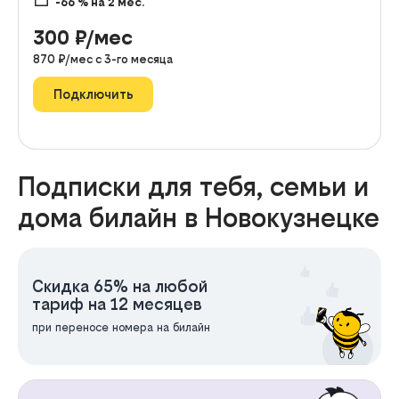
-66
% на
2
мес.
300
₽/мес
870
₽/мес с
3
-го месяца
Подключить
Подписки для тебя, семьи и
дома билайн в Новокузнецке
Скидка 65% на любой
тариф на 12 месяцев
при переносе номера на билайн