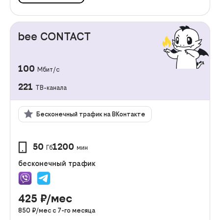
bee CONTACT
100
Мбит/с
221
ТВ-канала
Бесконечный трафик на ВКонтакте
50
1200
Гб
мин
бесконечный трафик
425
₽/мес
850
₽/мес с
7
-го месяца