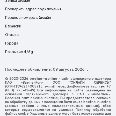
Заявка билайн
Проверить адрес подключения
Перенос номера в билайн
Вакансии
Отзывы
Города
Покрытие 4/5g
Последнее обновление: 09 августа 2026 г.
© 2020-2026 beeline-ru.online - сайт официального партнера
ПАО «ВымпелКом» ООО "ОНЛАЙН СЕРВИСЫ"
(ОГРН:1196234008915, e-mail:
reception@onlineserv.ru
, тел.
+7
(800) 775-41-49
) Вся информация на сайте размещена на
основании партнерского договора с ПАО «ВымпелКом».
Посещая сайт beeline-ru.online, Вы предоставляете согласие
на обработку данных о посещении Вами сайта beeline-ru.online
(данные cookies и иные пользовательские данные), сбор
которых осуществляется на условиях
Политику обработки
файлов cookie
. Указанные данные могут быть использованы для