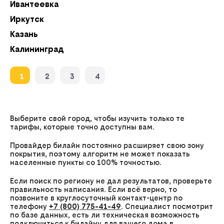
Ивантеевка
О
Иркутск
О
Казань
О
Калининград
О
1
2
3
4
Выберите свой город, чтобы изучить только те
тарифы, которые точно доступны вам.
Провайдер билайн постоянно расширяет свою зону
покрытия, поэтому алгоритм не может показать
населенные пункты со 100% точностью.
Если поиск по региону не дал результатов, проверьте
правильность написания. Если всё верно, то
позвоните в круглосуточный контакт-центр по
телефону
+7 (800) 775-41-49
. Специалист посмотрит
по базе данных, есть ли техническая возможность
подключиться к билайну для вашего дома в