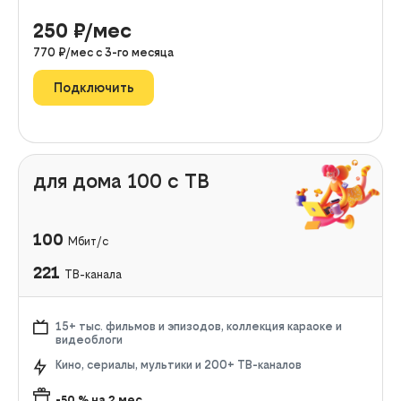
250
₽/мес
770
₽/мес с
3
-го месяца
Подключить
для дома 100 с ТВ
100
Мбит/с
221
ТВ-канала
15+ тыс. фильмов и эпизодов, коллекция караоке и
видеоблоги
Кино, сериалы, мультики и 200+ ТВ-каналов
-50
% на
2
мес.